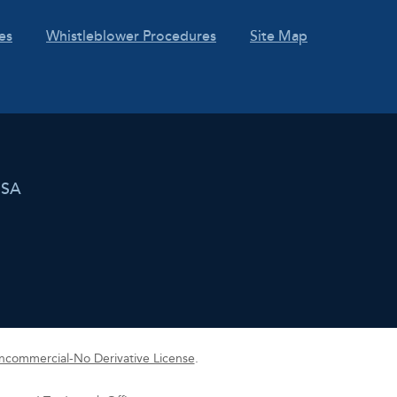
es
Whistleblower Procedures
Site Map
USA
commercial-No Derivative License
.