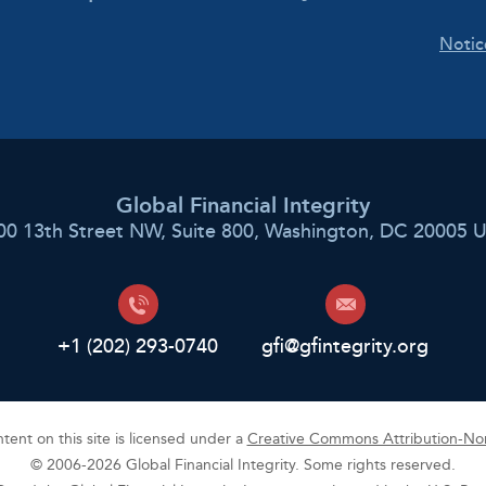
Notic
Global Financial Integrity
00 13th Street NW, Suite 800, Washington, DC 20005 
+1 (202) 293-0740
gfi@gfintegrity.org
ent on this site is licensed under a
Creative Commons Attribution-Non
© 2006-2026 Global Financial Integrity. Some rights reserved.