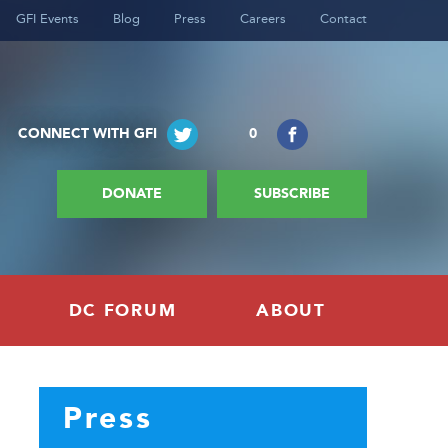
GFI Events
Blog
Press
Careers
Contact
CONNECT WITH GFI
0
DONATE
SUBSCRIBE
DC FORUM
ABOUT
n y los flujos financieros ilícitos
Press